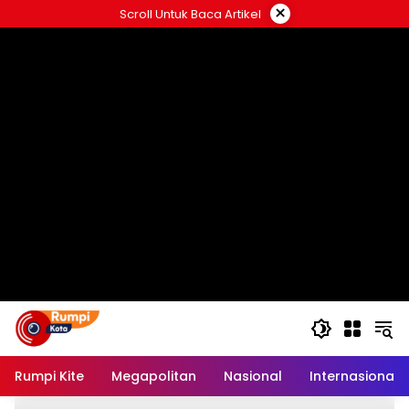
Langsung
×
Scroll Untuk Baca Artikel
ke
konten
Rumpi Kite
Megapolitan
Nasional
Internasional