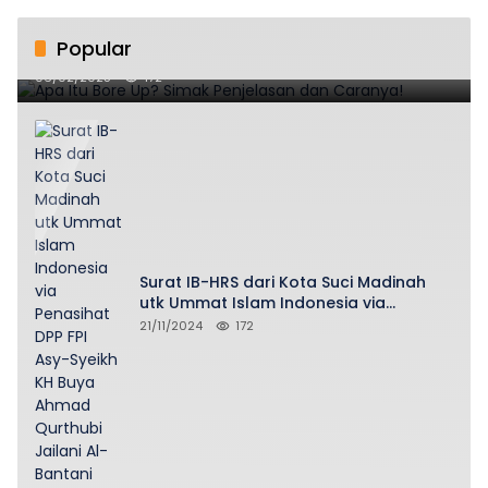
Popular
Apa Itu Bore Up? Simak Penjelasan dan Caranya!
06/02/2025
172
Surat IB-HRS dari Kota Suci Madinah
utk Ummat Islam Indonesia via
Penasihat DPP FPI Asy-Syeikh KH Buya
21/11/2024
172
Ahmad Qurthubi Jailani Al-Bantani