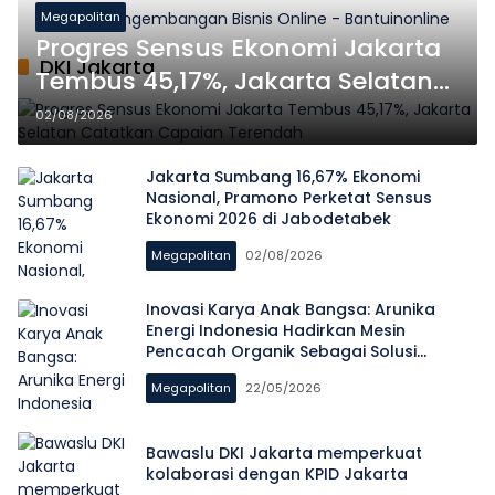
Megapolitan
Progres Sensus Ekonomi Jakarta
DKI Jakarta
Tembus 45,17%, Jakarta Selatan
Catatkan Capaian Terendah
02/08/2026
Jakarta Sumbang 16,67% Ekonomi
Nasional, Pramono Perketat Sensus
Ekonomi 2026 di Jabodetabek
Megapolitan
02/08/2026
Inovasi Karya Anak Bangsa: Arunika
Energi Indonesia Hadirkan Mesin
Pencacah Organik Sebagai Solusi
Cerdas Atasi Krisis Sampah Jakarta
Megapolitan
22/05/2026
Bawaslu DKI Jakarta memperkuat
kolaborasi dengan KPID Jakarta