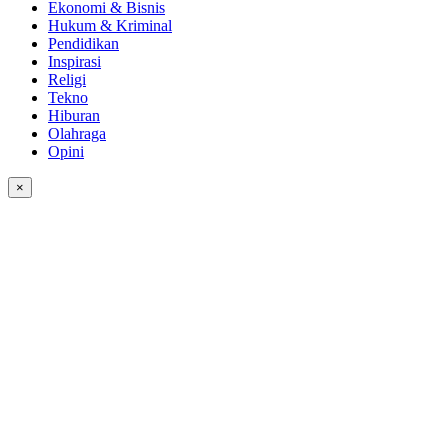
Ekonomi & Bisnis
Hukum & Kriminal
Pendidikan
Inspirasi
Religi
Tekno
Hiburan
Olahraga
Opini
×