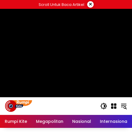
Langsung
×
Scroll Untuk Baca Artikel
ke
konten
Rumpi Kite
Megapolitan
Nasional
Internasional