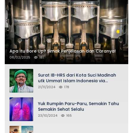
Apa Itu Bore Up? Simak Penjelasan dan Caranya!
06/02/2025
181
Surat IB-HRS dari Kota Suci Madinah
utk Ummat Islam Indonesia via
Penasihat DPP FPI Asy-Syeikh KH Buya
21/11/2024
178
Ahmad Qurthubi Jailani Al-Bantani
Yuk Rumpiin Paru-Paru, Semakin Tahu
Semakin Sehat Selalu
23/10/2024
165