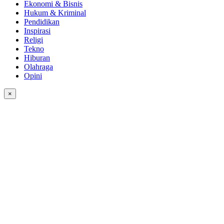
Ekonomi & Bisnis
Hukum & Kriminal
Pendidikan
Inspirasi
Religi
Tekno
Hiburan
Olahraga
Opini
×