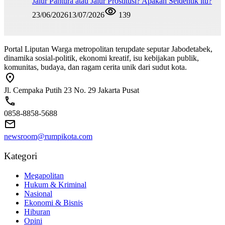
Jalur Pantura atau Jalur Prostitusi? Apakah Seidentik itu?
23/06/2026
13/07/2026
139
Portal Liputan Warga metropolitan terupdate seputar Jabodetabek,
dinamika sosial-politik, ekonomi kreatif, isu kebijakan publik,
komunitas, budaya, dan ragam cerita unik dari sudut kota.
Jl. Cempaka Putih 23 No. 29 Jakarta Pusat
0858-8858-5688
newsroom@rumpikota.com
Kategori
Megapolitan
Hukum & Kriminal
Nasional
Ekonomi & Bisnis
Hiburan
Opini