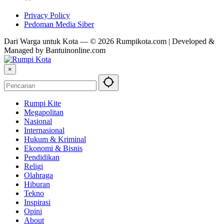
Privacy Policy
Pedoman Media Siber
Dari Warga untuk Kota — © 2026 Rumpikota.com | Developed &
Managed by Bantuinonline.com
×
Rumpi Kite
Megapolitan
Nasional
Internasional
Hukum & Kriminal
Ekonomi & Bisnis
Pendidikan
Religi
Olahraga
Hiburan
Tekno
Inspirasi
Opini
About