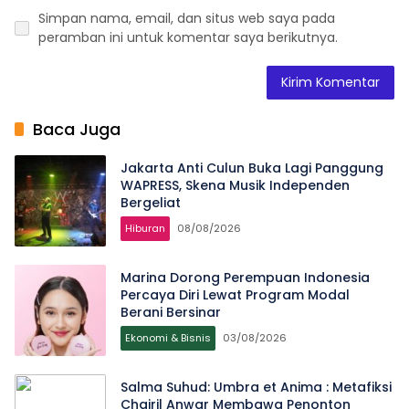
Simpan nama, email, dan situs web saya pada
peramban ini untuk komentar saya berikutnya.
Baca Juga
Jakarta Anti Culun Buka Lagi Panggung
WAPRESS, Skena Musik Independen
Bergeliat
Hiburan
08/08/2026
Marina Dorong Perempuan Indonesia
Percaya Diri Lewat Program Modal
Berani Bersinar
Ekonomi & Bisnis
03/08/2026
Salma Suhud: Umbra et Anima : Metafiksi
Chairil Anwar Membawa Penonton