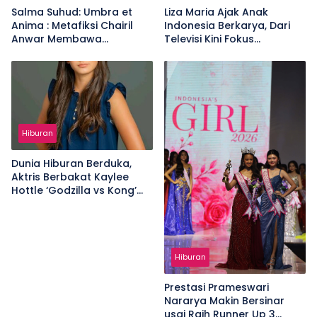
Salma Suhud: Umbra et
Liza Maria Ajak Anak
Anima : Metafiksi Chairil
Indonesia Berkarya, Dari
Anwar Membawa
Televisi Kini Fokus
Penonton Menyelami Batin
Kembangkan Talenta
Chairil Anwar
Digital
Hiburan
Dunia Hiburan Berduka,
Aktris Berbakat Kaylee
Hottle ‘Godzilla vs Kong’
Meninggal Dunia
Hiburan
Prestasi Prameswari
Nararya Makin Bersinar
usai Raih Runner Up 3