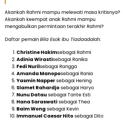
Akankah Rahmi mampu melewati masa kritisnya?
Akankah keempat anak Rahmi mampu
mengabulkan permintaan terakhir Rahmi?
Daftar pemain
Bila Esok Ibu Tiada
adalah:
Christine Hakim
sebagai Rahmi
Adinia Wirasti
sebagai Ranika
Fedi Nuril
sebagai Rangga
Amanda Manopo
sebagai Rania
Yasmin Napper
sebagai Hening
Slamet Rahardjo
sebagai Haryo
Nunu Datau
sebagai Tante Esti
Hana Saraswati
sebagai Thea
Baim Wong
sebagai Kevin
Immanuel Caesar Hito
sebagai Dito