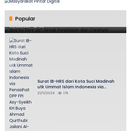
Popular
Apa Itu Bore Up? Simak Penjelasan dan Caranya!
06/02/2025
182
Surat IB-HRS dari Kota Suci Madinah
utk Ummat Islam Indonesia via
Penasihat DPP FPI Asy-Syeikh KH Buya
21/11/2024
179
Ahmad Qurthubi Jailani Al-Bantani