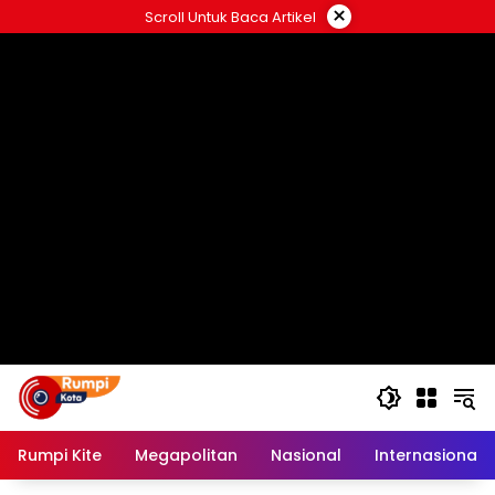
Langsung
×
Scroll Untuk Baca Artikel
ke
konten
Rumpi Kite
Megapolitan
Nasional
Internasional