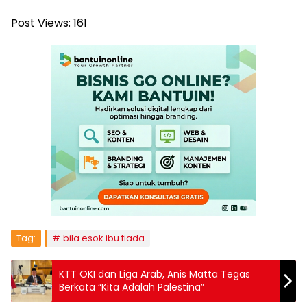
Post Views:
161
Tag:
bila esok ibu tiada
KTT OKI dan Liga Arab, Anis Matta Tegas
Berkata “Kita Adalah Palestina”