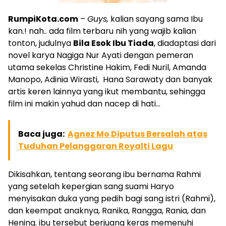
RumpiKota.com
–
Guys,
kalian sayang sama Ibu
kan.! nah.. ada film terbaru nih yang wajib kalian
tonton, judulnya
Bila Esok Ibu Tiada
, diadaptasi dari
novel karya Nagiga Nur Ayati dengan pemeran
utama sekelas Christine Hakim, Fedi Nuril, Amanda
Manopo, Adinia Wirasti, Hana Sarawaty dan banyak
artis keren lainnya yang ikut membantu, sehingga
film ini makin yahud dan nacep di hati…
Baca juga:
Agnez Mo Diputus Bersalah atas
Tuduhan Pelanggaran Royalti Lagu
Dikisahkan, tentang seorang ibu bernama Rahmi
yang setelah kepergian sang suami Haryo
menyisakan duka yang pedih bagi sang istri (Rahmi),
dan keempat anaknya, Ranika, Rangga, Rania, dan
Hening. ibu tersebut berjuang keras memenuhi