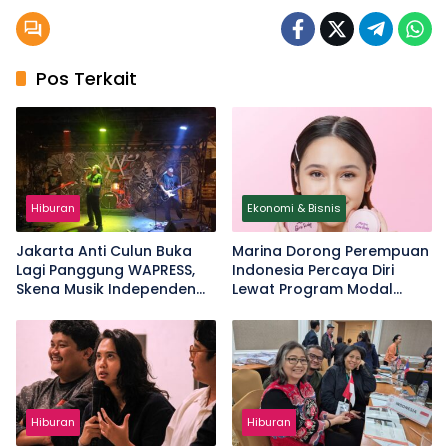
Pos Terkait
Hiburan
Ekonomi & Bisnis
Jakarta Anti Culun Buka
Marina Dorong Perempuan
Lagi Panggung WAPRESS,
Indonesia Percaya Diri
Skena Musik Independen
Lewat Program Modal
Bergeliat
Berani Bersinar
Hiburan
Hiburan