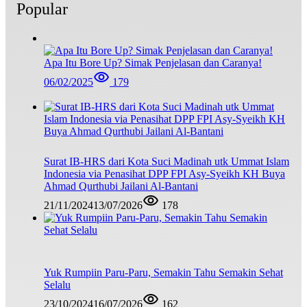
Popular
Apa Itu Bore Up? Simak Penjelasan dan Caranya!
06/02/2025
179
Surat IB-HRS dari Kota Suci Madinah utk Ummat Islam
Indonesia via Penasihat DPP FPI Asy-Syeikh KH Buya
Ahmad Qurthubi Jailani Al-Bantani
21/11/2024
13/07/2026
178
Yuk Rumpiin Paru-Paru, Semakin Tahu Semakin Sehat
Selalu
23/10/2024
16/07/2026
162