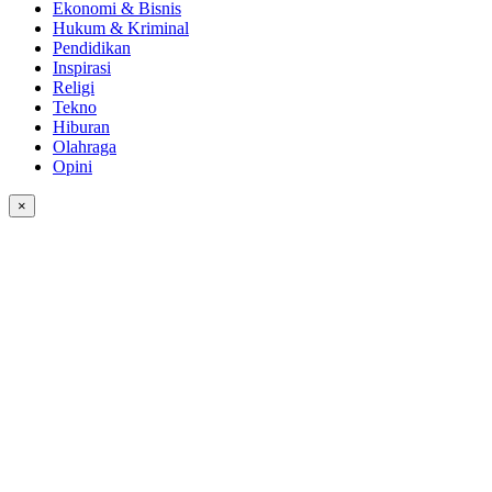
Ekonomi & Bisnis
Hukum & Kriminal
Pendidikan
Inspirasi
Religi
Tekno
Hiburan
Olahraga
Opini
×