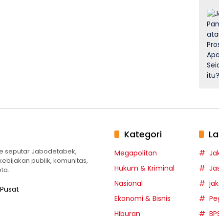
Kategori
La
te seputar Jabodetabek,
Megapolitan
Ja
 kebijakan publik, komunitas,
Hukum & Kriminal
Ja
ta.
Nasional
ja
 Pusat
Ekonomi & Bisnis
Pe
Hiburan
BP