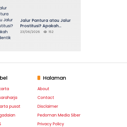
Jalur Pantura atau Jalur
Prostitusi? Apakah
Seidentik itu?
23/06/2026
152
bel
Halaman
karta
About
saraharja
Contact
karta pusat
Disclaimer
gadaian
Pedoman Media Siber
S
Privacy Policy