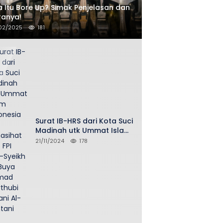
 Itu Bore Up? Simak Penjelasan dan
ranya!
02/2025
181
Surat IB-HRS dari Kota Suci
Madinah utk Ummat Islam
Indonesia via Penasihat
21/11/2024
178
DPP FPI Asy-Syeikh KH Buya
Ahmad Qurthubi Jailani Al-
Bantani