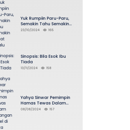
Yuk Rumpiin Paru-Paru,
Semakin Tahu Semakin
Sehat Selalu
23/10/2024
165
Sinopsis: Bila Esok Ibu
Tiada
13/11/2024
158
Yahya Sinwar Pemimpin
Hamas Tewas Dalam
Serangan Israel di Gaza
08/08/2024
157