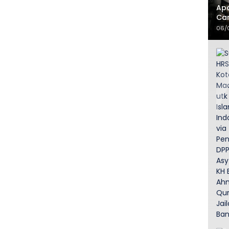
Apa
Ca
06/