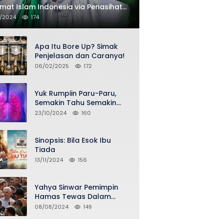
at Islam Indonesia via Penasihat
 FPI Asy-Syeikh KH Buya Ahmad
1/2024
174
thubi Jailani Al-Bantani
Apa Itu Bore Up? Simak
Penjelasan dan Caranya!
06/02/2025
172
Yuk Rumpiin Paru-Paru,
Semakin Tahu Semakin
Sehat Selalu
23/10/2024
160
Sinopsis: Bila Esok Ibu
Tiada
13/11/2024
156
Yahya Sinwar Pemimpin
Hamas Tewas Dalam
Serangan Israel di Gaza
08/08/2024
149