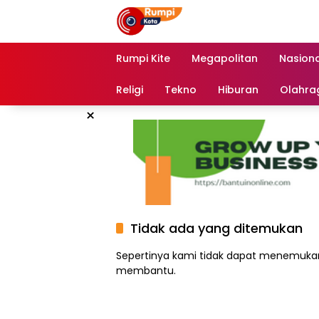
Langsung
ke
konten
Rumpi Kite
Megapolitan
Nasiona
Religi
Tekno
Hiburan
Olahra
×
Tidak ada yang ditemukan
Sepertinya kami tidak dapat menemukan
membantu.