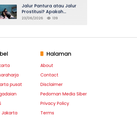
Jalur Pantura atau Jalur
Prostitusi? Apakah
Seidentik itu?
23/06/2026
139
bel
Halaman
karta
About
saraharja
Contact
karta pusat
Disclaimer
gadaian
Pedoman Media Siber
S
Privacy Policy
I Jakarta
Terms