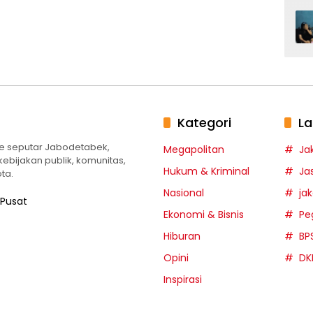
Kategori
La
te seputar Jabodetabek,
Megapolitan
Ja
 kebijakan publik, komunitas,
Hukum & Kriminal
Ja
ta.
Nasional
ja
 Pusat
Ekonomi & Bisnis
Pe
Hiburan
BP
Opini
DK
Inspirasi