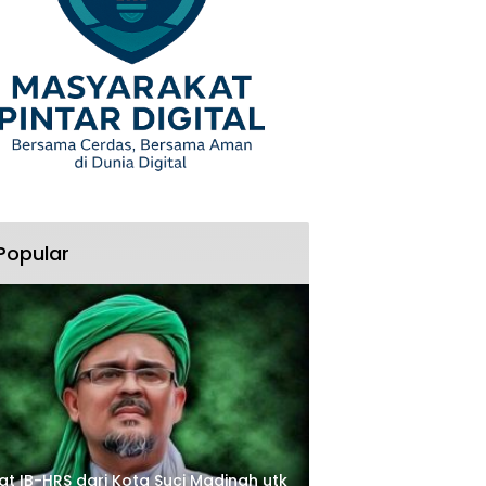
Popular
at IB-HRS dari Kota Suci Madinah utk