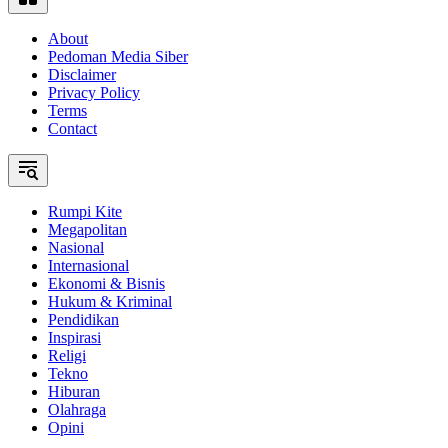
About
Pedoman Media Siber
Disclaimer
Privacy Policy
Terms
Contact
Rumpi Kite
Megapolitan
Nasional
Internasional
Ekonomi & Bisnis
Hukum & Kriminal
Pendidikan
Inspirasi
Religi
Tekno
Hiburan
Olahraga
Opini