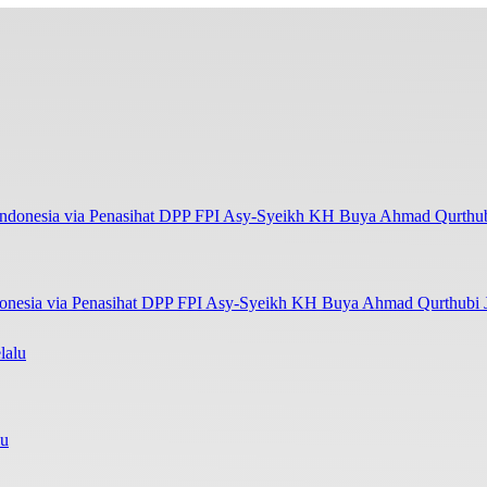
onesia via Penasihat DPP FPI Asy-Syeikh KH Buya Ahmad Qurthubi Ja
lu