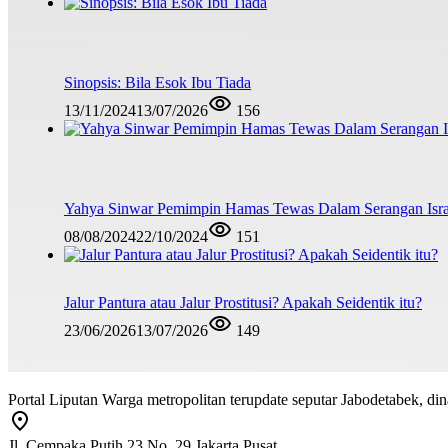
Sinopsis: Bila Esok Ibu Tiada
13/11/2024
13/07/2026
156
Yahya Sinwar Pemimpin Hamas Tewas Dalam Serangan Isra
08/08/2024
22/10/2024
151
Jalur Pantura atau Jalur Prostitusi? Apakah Seidentik itu?
23/06/2026
13/07/2026
149
Portal Liputan Warga metropolitan terupdate seputar Jabodetabek, dina
Jl. Cempaka Putih 23 No. 29 Jakarta Pusat