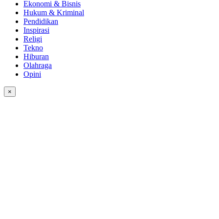
Ekonomi & Bisnis
Hukum & Kriminal
Pendidikan
Inspirasi
Religi
Tekno
Hiburan
Olahraga
Opini
×