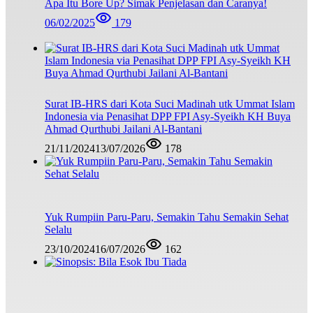
Apa Itu Bore Up? Simak Penjelasan dan Caranya!
06/02/2025
179
Surat IB-HRS dari Kota Suci Madinah utk Ummat Islam
Indonesia via Penasihat DPP FPI Asy-Syeikh KH Buya
Ahmad Qurthubi Jailani Al-Bantani
21/11/2024
13/07/2026
178
Yuk Rumpiin Paru-Paru, Semakin Tahu Semakin Sehat
Selalu
23/10/2024
16/07/2026
162