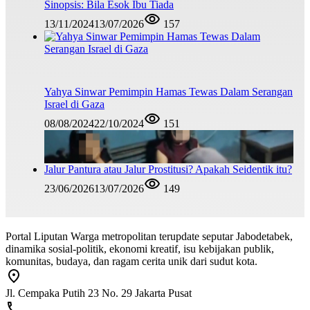
Sinopsis: Bila Esok Ibu Tiada
13/11/2024
13/07/2026
157
Yahya Sinwar Pemimpin Hamas Tewas Dalam Serangan
Israel di Gaza
08/08/2024
22/10/2024
151
Jalur Pantura atau Jalur Prostitusi? Apakah Seidentik itu?
23/06/2026
13/07/2026
149
Portal Liputan Warga metropolitan terupdate seputar Jabodetabek,
dinamika sosial-politik, ekonomi kreatif, isu kebijakan publik,
komunitas, budaya, dan ragam cerita unik dari sudut kota.
Jl. Cempaka Putih 23 No. 29 Jakarta Pusat