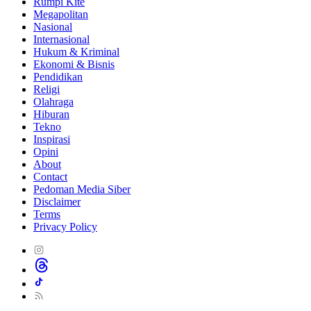
Rumpi Kite
Megapolitan
Nasional
Internasional
Hukum & Kriminal
Ekonomi & Bisnis
Pendidikan
Religi
Olahraga
Hiburan
Tekno
Inspirasi
Opini
About
Contact
Pedoman Media Siber
Disclaimer
Terms
Privacy Policy