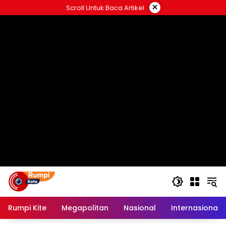
Langsung
×
Scroll Untuk Baca Artikel
ke
konten
Rumpi Kite
Megapolitan
Nasional
Internasional