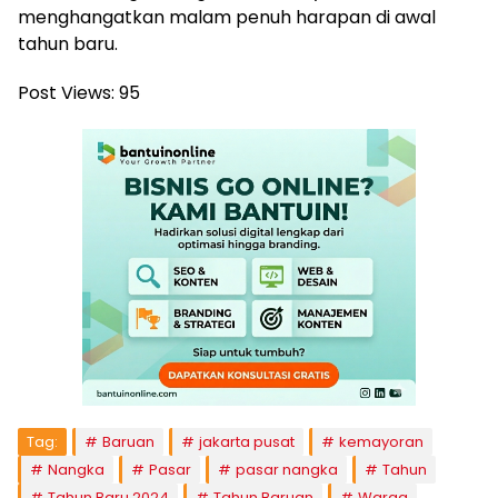
menghangatkan malam penuh harapan di awal
tahun baru.
Post Views:
95
Tag:
Baruan
jakarta pusat
kemayoran
Nangka
Pasar
pasar nangka
Tahun
Tahun Baru 2024
Tahun Baruan
Warga