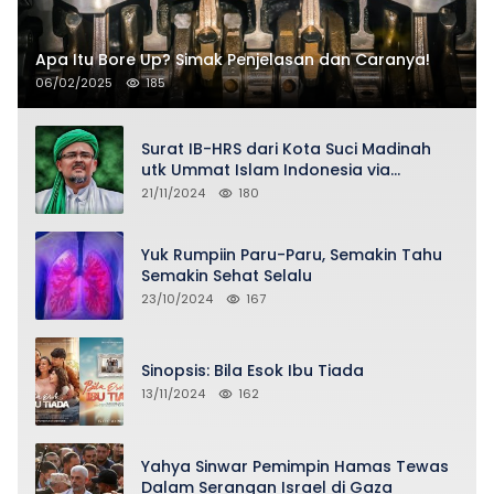
Apa Itu Bore Up? Simak Penjelasan dan Caranya!
06/02/2025
185
Surat IB-HRS dari Kota Suci Madinah
utk Ummat Islam Indonesia via
Penasihat DPP FPI Asy-Syeikh KH Buya
21/11/2024
180
Ahmad Qurthubi Jailani Al-Bantani
Yuk Rumpiin Paru-Paru, Semakin Tahu
Semakin Sehat Selalu
23/10/2024
167
Sinopsis: Bila Esok Ibu Tiada
13/11/2024
162
Yahya Sinwar Pemimpin Hamas Tewas
Dalam Serangan Israel di Gaza