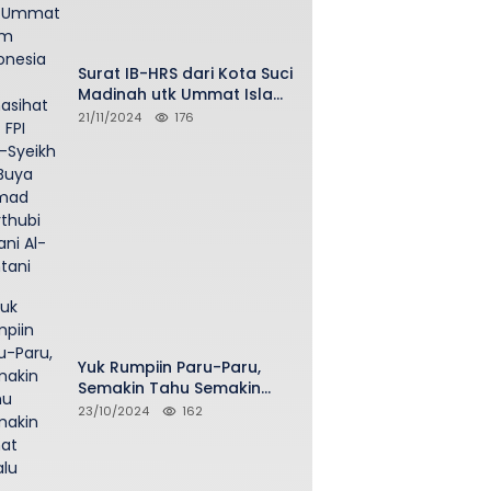
Surat IB-HRS dari Kota Suci
Madinah utk Ummat Islam
Indonesia via Penasihat
21/11/2024
176
DPP FPI Asy-Syeikh KH Buya
Ahmad Qurthubi Jailani Al-
Bantani
Yuk Rumpiin Paru-Paru,
Semakin Tahu Semakin
Sehat Selalu
23/10/2024
162