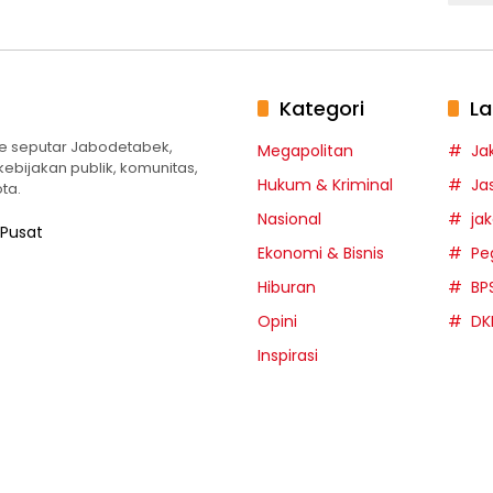
Kategori
La
te seputar Jabodetabek,
Megapolitan
Ja
 kebijakan publik, komunitas,
Hukum & Kriminal
Ja
ta.
Nasional
ja
 Pusat
Ekonomi & Bisnis
Pe
Hiburan
BP
Opini
DK
Inspirasi