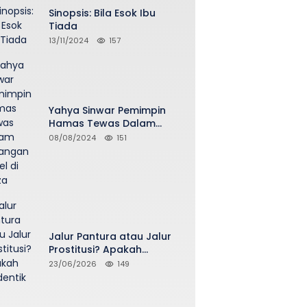
Sinopsis: Bila Esok Ibu
Tiada
13/11/2024
157
Yahya Sinwar Pemimpin
Hamas Tewas Dalam
Serangan Israel di Gaza
08/08/2024
151
Jalur Pantura atau Jalur
Prostitusi? Apakah
Seidentik itu?
23/06/2026
149