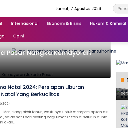
Jumat, 7 Agustus 2026
l
Internasional
Ekonomi & Bisnis
Hukum & Kriminal
ga
Opini
ga Pasar Nangka Kemayoran
Apa
ma Natal 2024: Persiapan Liburan
Ca
Natal Yang Berkualitas
06/
12/2024
 Menjelang akhir tahun, waktunya untuk mempersiapkan diri
, salah satu hari penting bagi umat Kristen di seluruh dunia.
ini akan…