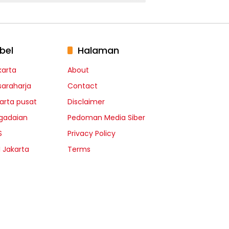
bel
Halaman
karta
About
saraharja
Contact
karta pusat
Disclaimer
gadaian
Pedoman Media Siber
S
Privacy Policy
I Jakarta
Terms