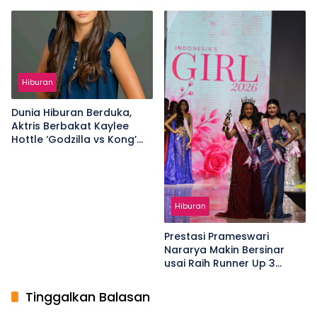
Penonton Menyelami Batin
Kembangkan Talenta
Chairil Anwar
Digital
Hiburan
Dunia Hiburan Berduka,
Aktris Berbakat Kaylee
Hottle ‘Godzilla vs Kong’
Meninggal Dunia
Hiburan
Prestasi Prameswari
Nararya Makin Bersinar
usai Raih Runner Up 3
Indonesia’s Girl Junior
2026
Tinggalkan Balasan