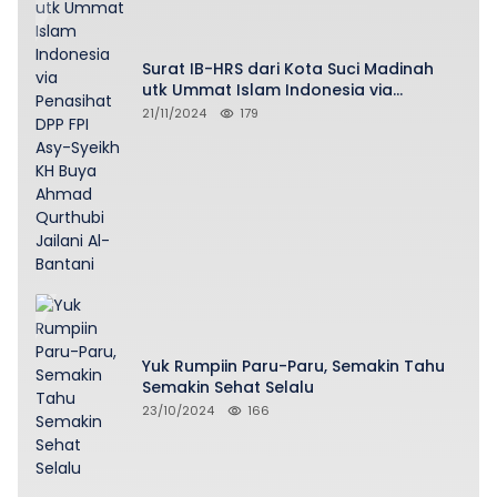
Surat IB-HRS dari Kota Suci Madinah
utk Ummat Islam Indonesia via
Penasihat DPP FPI Asy-Syeikh KH Buya
21/11/2024
179
Ahmad Qurthubi Jailani Al-Bantani
Yuk Rumpiin Paru-Paru, Semakin Tahu
Semakin Sehat Selalu
23/10/2024
166