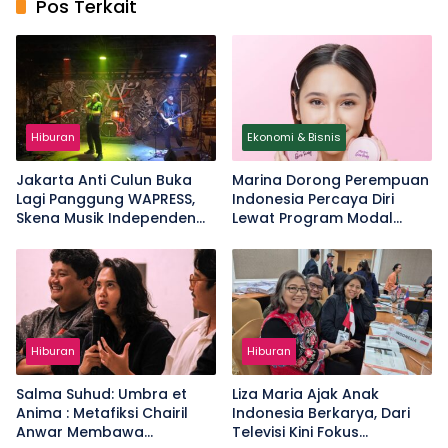
Pos Terkait
Hiburan
Ekonomi & Bisnis
Jakarta Anti Culun Buka
Marina Dorong Perempuan
Lagi Panggung WAPRESS,
Indonesia Percaya Diri
Skena Musik Independen
Lewat Program Modal
Bergeliat
Berani Bersinar
Hiburan
Hiburan
Salma Suhud: Umbra et
Liza Maria Ajak Anak
Anima : Metafiksi Chairil
Indonesia Berkarya, Dari
Anwar Membawa
Televisi Kini Fokus