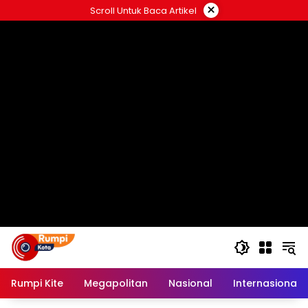
Langsung
×
Scroll Untuk Baca Artikel
ke
konten
Rumpi Kite
Megapolitan
Nasional
Internasional