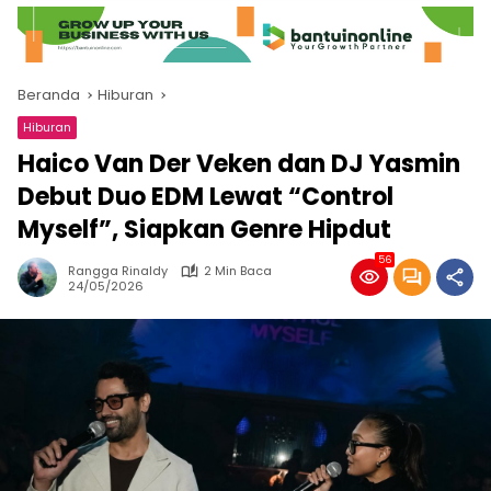
Beranda
Hiburan
Hiburan
Haico Van Der Veken dan DJ Yasmin
Debut Duo EDM Lewat “Control
Myself”, Siapkan Genre Hipdut
56
Rangga Rinaldy
2 Min Baca
24/05/2026