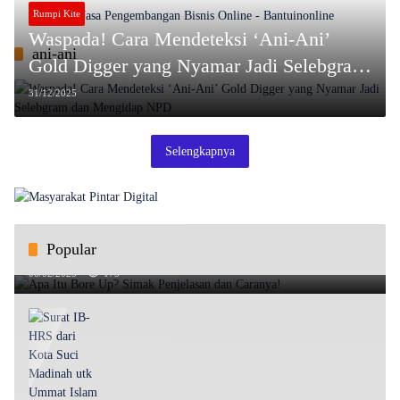
Rumpi Kite
Waspada! Cara Mendeteksi ‘Ani-Ani’
ani-ani
Gold Digger yang Nyamar Jadi Selebgram
dan Mengidap NPD
31/12/2025
Selengkapnya
Popular
Apa Itu Bore Up? Simak Penjelasan dan Caranya!
06/02/2025
175