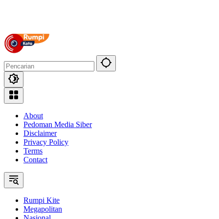
About
Pedoman Media Siber
Disclaimer
Privacy Policy
Terms
Contact
Rumpi Kite
Megapolitan
Nasional