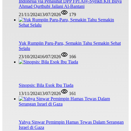
Indonesia via Penasihat DPP FPI Asy-Syeikh KH Buya
Ahmad Qurthubi Jailani Al-Bantani
21/11/2024
13/07/2026
179
Yuk Rumpiin Paru-Paru, Semakin Tahu Semakin Sehat
Selalu
23/10/2024
16/07/2026
166
Sinopsis: Bila Esok Ibu Tiada
13/11/2024
13/07/2026
161
Yahya Sinwar Pemimpin Hamas Tewas Dalam Serangan
Israel di Gaza