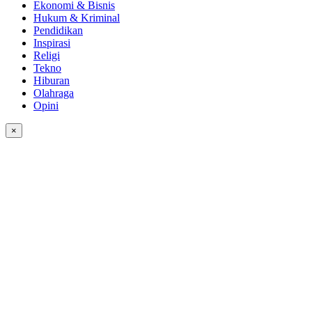
Ekonomi & Bisnis
Hukum & Kriminal
Pendidikan
Inspirasi
Religi
Tekno
Hiburan
Olahraga
Opini
×