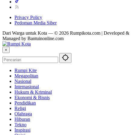
Privacy Policy
Pedoman Media Siber
Dari Warga untuk Kota — © 2026 Rumpikota.com | Developed &
Managed by Bantuinonline.com
×
Rumpi Kite
Megapolitan
Nasional
Internasional
Hukum & Kriminal
Ekonomi & Bisnis
Pendidikan
Religi
Olahraga
Hiburan
Tekno
Inspirasi