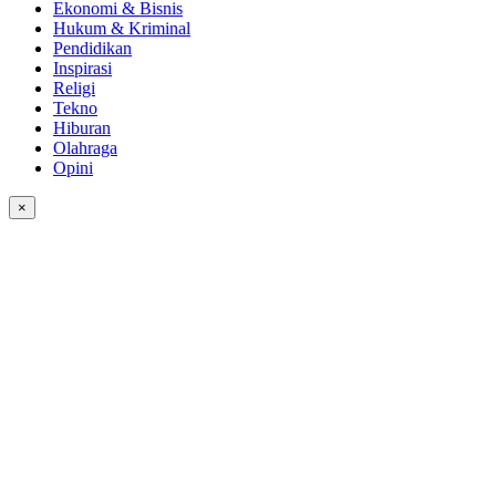
Ekonomi & Bisnis
Hukum & Kriminal
Pendidikan
Inspirasi
Religi
Tekno
Hiburan
Olahraga
Opini
×