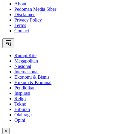
About
Pedoman Media Siber
Disclaimer
Privacy Policy
Terms
Contact
Rumpi Kite
Megapolitan
Nasional
Internasional
Ekonomi & Bisnis
Hukum & Kriminal
Pendidikan
Inspirasi
Religi
Tekno
Hiburan
Olahraga
Opini
×