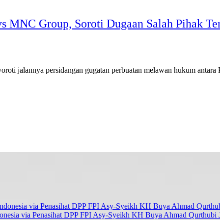
MNC Group, Soroti Dugaan Salah Pihak Te
i jalannya persidangan gugatan perbuatan melawan hukum antara 
onesia via Penasihat DPP FPI Asy-Syeikh KH Buya Ahmad Qurthubi Ja