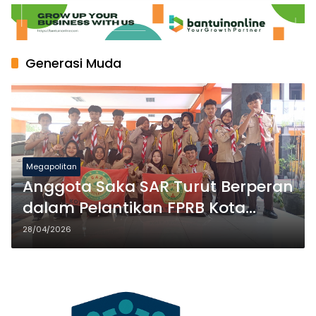
Generasi Muda
Megapolitan
Anggota Saka SAR Turut Berperan
dalam Pelantikan FPRB Kota
Tangerang
28/04/2026