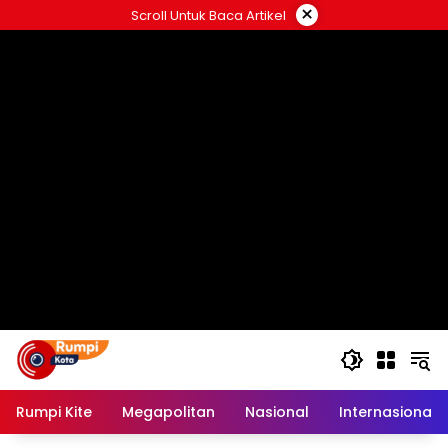
Langsung
×
Scroll Untuk Baca Artikel
ke
konten
Rumpi Kite
Megapolitan
Nasional
Internasional