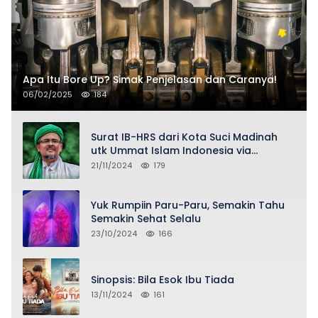
Apa Itu Bore Up? Simak Penjelasan dan Caranya!
06/02/2025
184
Surat IB-HRS dari Kota Suci Madinah
utk Ummat Islam Indonesia via
Penasihat DPP FPI Asy-Syeikh KH Buya
21/11/2024
179
Ahmad Qurthubi Jailani Al-Bantani
Yuk Rumpiin Paru-Paru, Semakin Tahu
Semakin Sehat Selalu
23/10/2024
166
Sinopsis: Bila Esok Ibu Tiada
13/11/2024
161