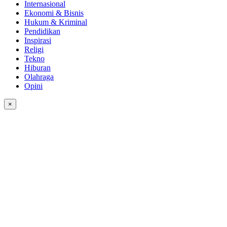
Internasional
Ekonomi & Bisnis
Hukum & Kriminal
Pendidikan
Inspirasi
Religi
Tekno
Hiburan
Olahraga
Opini
×