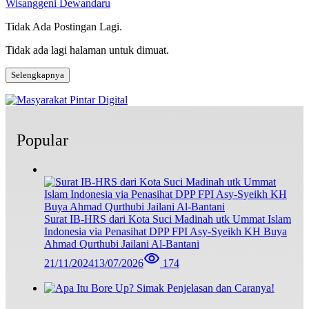
Wisanggeni Dewandaru
Tidak Ada Postingan Lagi.
Tidak ada lagi halaman untuk dimuat.
Selengkapnya
Popular
Surat IB-HRS dari Kota Suci Madinah utk Ummat Islam
Indonesia via Penasihat DPP FPI Asy-Syeikh KH Buya
Ahmad Qurthubi Jailani Al-Bantani
21/11/2024
13/07/2026
174