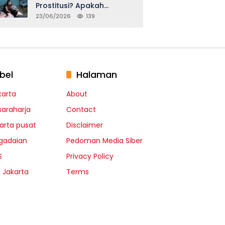
Prostitusi? Apakah
Seidentik itu?
23/06/2026
139
bel
Halaman
karta
About
saraharja
Contact
karta pusat
Disclaimer
gadaian
Pedoman Media Siber
S
Privacy Policy
I Jakarta
Terms