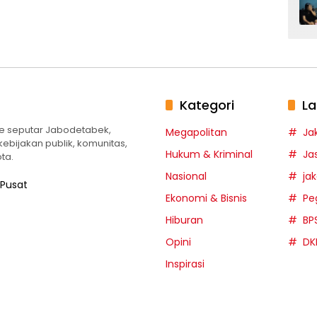
Kategori
La
te seputar Jabodetabek,
Megapolitan
Ja
 kebijakan publik, komunitas,
Hukum & Kriminal
Ja
ta.
Nasional
ja
 Pusat
Ekonomi & Bisnis
Pe
Hiburan
BP
Opini
DK
Inspirasi