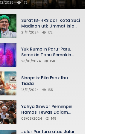
02/2025
172
Surat IB-HRS dari Kota Suci
Madinah utk Ummat Islam
Indonesia via Penasihat
21/11/2024
172
DPP FPI Asy-Syeikh KH Buya
Ahmad Qurthubi Jailani Al-
Bantani
Yuk Rumpiin Paru-Paru,
Semakin Tahu Semakin
Sehat Selalu
23/10/2024
158
Sinopsis: Bila Esok Ibu
Tiada
13/11/2024
155
Yahya Sinwar Pemimpin
Hamas Tewas Dalam
Serangan Israel di Gaza
08/08/2024
149
Jalur Pantura atau Jalur