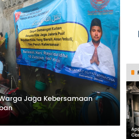
k Warga Jaga Kebersamaan
rban
Apa
Ca