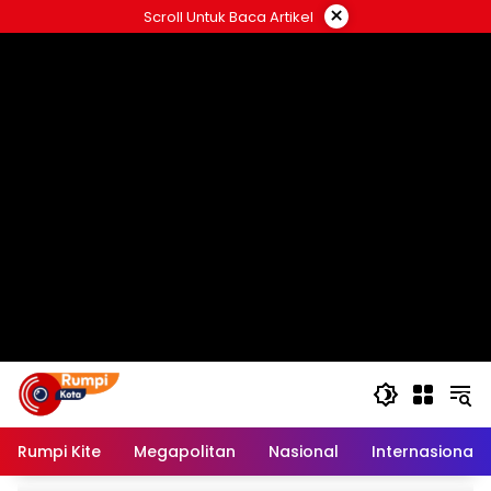
Langsung
×
Scroll Untuk Baca Artikel
ke
konten
Rumpi Kite
Megapolitan
Nasional
Internasional