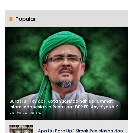
Popular
Surat IB-HRS dari Kota Suci Madinah utk Ummat
Islam Indonesia via Penasihat DPP FPI Asy-Syeikh KH
Buya Ahmad Qurthubi Jailani Al-Bantani
21/11/2024
174
Apa Itu Bore Up? Simak Penjelasan dan