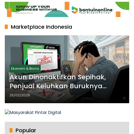
Marketplace Indonesia
Ekonomi & Bisnis
Akun Dinonaktifkan Sepihak,
Penjual Keluhkan Buruknya
Layanan Pengaduan Tokopedia-
25/02/2026
TikTok
Popular
Apa Itu Bore Up? Simak Penjelasan dan Caranya!