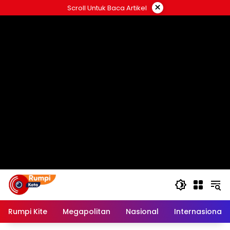
Langsung
×
Scroll Untuk Baca Artikel
ke
konten
Rumpi Kite
Megapolitan
Nasional
Internasional