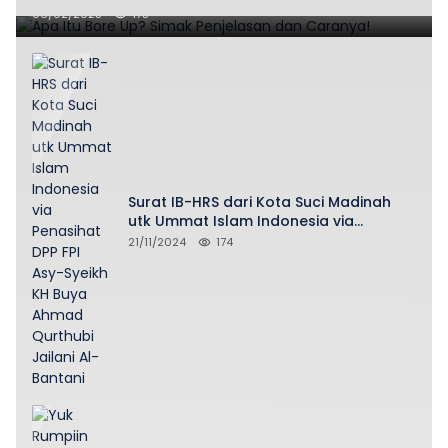
06/02/2025
175
Surat IB-HRS dari Kota Suci Madinah
utk Ummat Islam Indonesia via
Penasihat DPP FPI Asy-Syeikh KH Buya
21/11/2024
174
Ahmad Qurthubi Jailani Al-Bantani