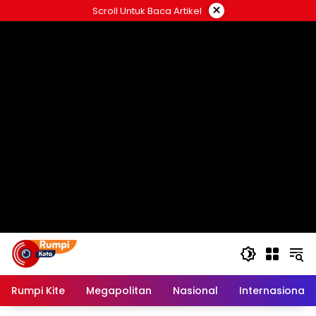
Langsung
×
Scroll Untuk Baca Artikel
ke
konten
Rumpi Kite
Megapolitan
Nasional
Internasional