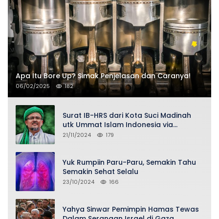
Apa Itu Bore Up? Simak Penjelasan dan Caranya!
06/02/2025
182
Surat IB-HRS dari Kota Suci Madinah
utk Ummat Islam Indonesia via
Penasihat DPP FPI Asy-Syeikh KH Buya
21/11/2024
179
Ahmad Qurthubi Jailani Al-Bantani
Yuk Rumpiin Paru-Paru, Semakin Tahu
Semakin Sehat Selalu
23/10/2024
166
Yahya Sinwar Pemimpin Hamas Tewas
Dalam Serangan Israel di Gaza