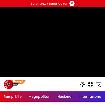
Langsung
×
Scroll Untuk Baca Artikel
ke
konten
Rumpi Kite
Megapolitan
Nasional
Internasional