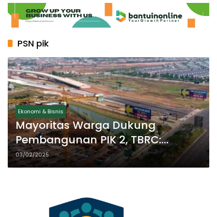
PSN pik
Ekonomi & Bisnis
Mayoritas Warga Dukung
Pembangunan PIK 2, TBRC:
Kebijakan Pemerintah Harus
03/02/2025
Berpihak pada Ekonomi