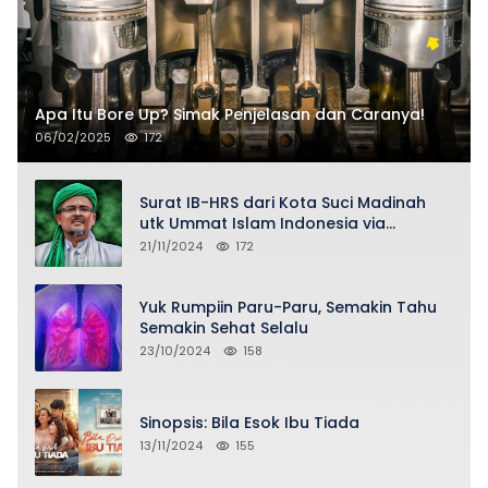
Apa Itu Bore Up? Simak Penjelasan dan Caranya!
06/02/2025
172
Surat IB-HRS dari Kota Suci Madinah
utk Ummat Islam Indonesia via
Penasihat DPP FPI Asy-Syeikh KH Buya
21/11/2024
172
Ahmad Qurthubi Jailani Al-Bantani
Yuk Rumpiin Paru-Paru, Semakin Tahu
Semakin Sehat Selalu
23/10/2024
158
Sinopsis: Bila Esok Ibu Tiada
13/11/2024
155