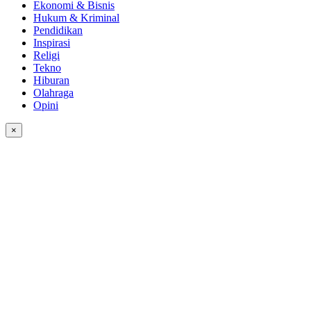
Ekonomi & Bisnis
Hukum & Kriminal
Pendidikan
Inspirasi
Religi
Tekno
Hiburan
Olahraga
Opini
×