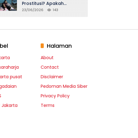
Prostitusi? Apakah
Seidentik itu?
23/06/2026
143
bel
Halaman
karta
About
saraharja
Contact
karta pusat
Disclaimer
gadaian
Pedoman Media Siber
S
Privacy Policy
I Jakarta
Terms