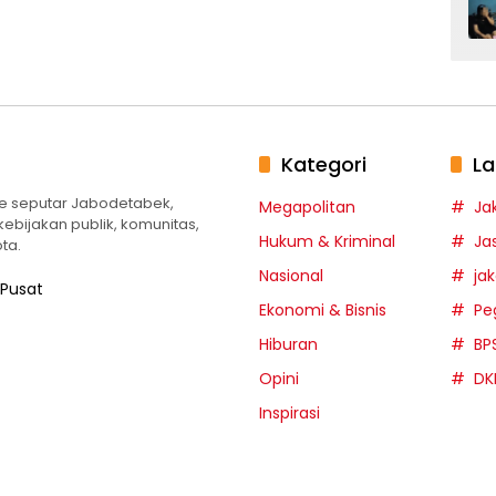
Kategori
La
te seputar Jabodetabek,
Megapolitan
Ja
 kebijakan publik, komunitas,
Hukum & Kriminal
Ja
ta.
Nasional
ja
 Pusat
Ekonomi & Bisnis
Pe
Hiburan
BP
Opini
DK
Inspirasi