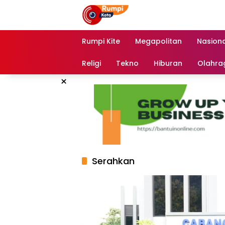
Langsung
ke
konten
Rumpi Kite
Megapolitan
Nasiona
Religi
Tekno
Hiburan
Olahra
×
Serahkan