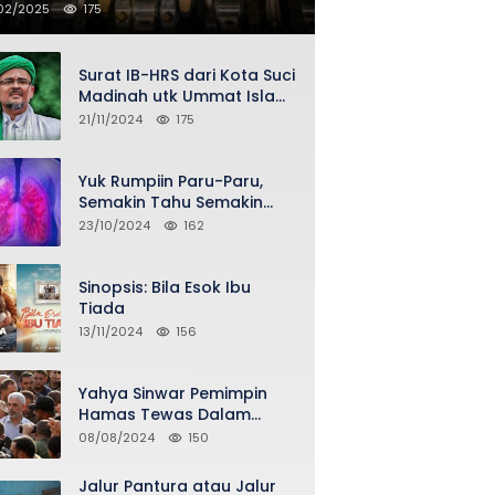
02/2025
175
Surat IB-HRS dari Kota Suci
Madinah utk Ummat Islam
Indonesia via Penasihat
21/11/2024
175
DPP FPI Asy-Syeikh KH Buya
Ahmad Qurthubi Jailani Al-
Bantani
Yuk Rumpiin Paru-Paru,
Semakin Tahu Semakin
Sehat Selalu
23/10/2024
162
Sinopsis: Bila Esok Ibu
Tiada
13/11/2024
156
Yahya Sinwar Pemimpin
Hamas Tewas Dalam
Serangan Israel di Gaza
08/08/2024
150
Jalur Pantura atau Jalur