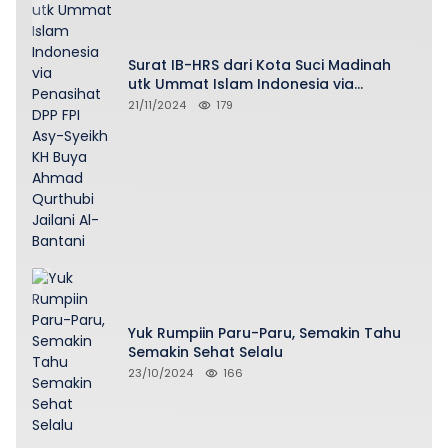
Surat IB-HRS dari Kota Suci Madinah
utk Ummat Islam Indonesia via
Penasihat DPP FPI Asy-Syeikh KH Buya
21/11/2024
179
Ahmad Qurthubi Jailani Al-Bantani
Yuk Rumpiin Paru-Paru, Semakin Tahu
Semakin Sehat Selalu
23/10/2024
166