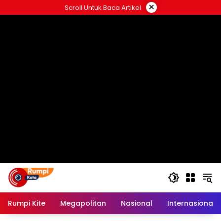
Langsung
×
Scroll Untuk Baca Artikel
ke
konten
Rumpi Kite
Megapolitan
Nasional
Internasional