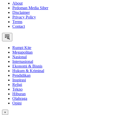
About
Pedoman Media Siber
Disclaimer
Privacy Policy
Terms
Contact
Rumpi Kite
Megapolitan
Nasional
Internasional
Ekonomi & Bisnis
Hukum & Kriminal
Pendidikan
Inspirasi
Religi
Tekno
Hiburan
Olahraga
Opini
×