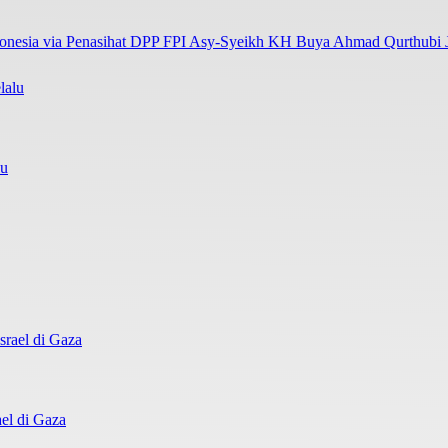
onesia via Penasihat DPP FPI Asy-Syeikh KH Buya Ahmad Qurthubi Ja
lu
el di Gaza