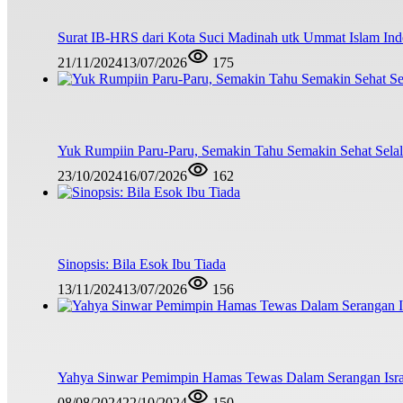
Surat IB-HRS dari Kota Suci Madinah utk Ummat Islam Ind
21/11/2024
13/07/2026
175
Yuk Rumpiin Paru-Paru, Semakin Tahu Semakin Sehat Sela
23/10/2024
16/07/2026
162
Sinopsis: Bila Esok Ibu Tiada
13/11/2024
13/07/2026
156
Yahya Sinwar Pemimpin Hamas Tewas Dalam Serangan Isra
08/08/2024
22/10/2024
150