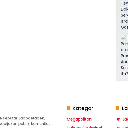
Kategori
La
te seputar Jabodetabek,
Megapolitan
Ja
 kebijakan publik, komunitas,