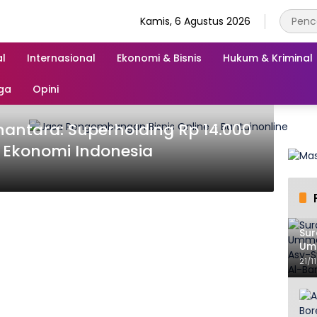
Kamis, 6 Agustus 2026
l
Internasional
Ekonomi & Bisnis
Hukum & Kriminal
ga
Opini
nantara: Superholding Rp 14.000
 Ekonomi Indonesia
Sur
Umm
DPP
21/1
Qur