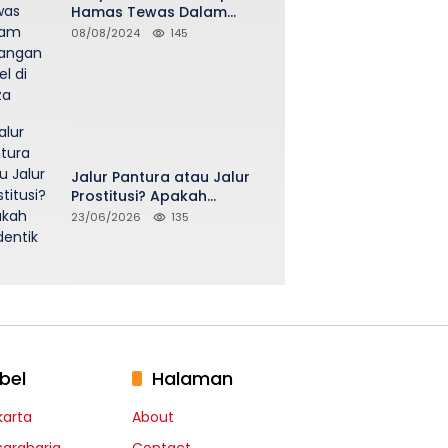
Hamas Tewas Dalam
Serangan Israel di Gaza
08/08/2024
145
Jalur Pantura atau Jalur
Prostitusi? Apakah
Seidentik itu?
23/06/2026
135
bel
Halaman
karta
About