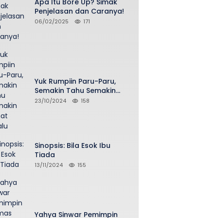
Apa Itu Bore Up? Simak
Penjelasan dan Caranya!
06/02/2025
171
Yuk Rumpiin Paru-Paru,
Semakin Tahu Semakin
Sehat Selalu
23/10/2024
158
Sinopsis: Bila Esok Ibu
Tiada
13/11/2024
155
Yahya Sinwar Pemimpin