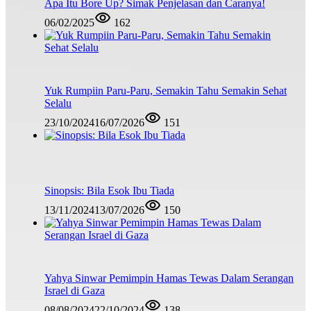
Apa Itu Bore Up? Simak Penjelasan dan Caranya!
06/02/2025
162
Yuk Rumpiin Paru-Paru, Semakin Tahu Semakin Sehat
Selalu
23/10/2024
16/07/2026
151
Sinopsis: Bila Esok Ibu Tiada
13/11/2024
13/07/2026
150
Yahya Sinwar Pemimpin Hamas Tewas Dalam Serangan
Israel di Gaza
08/08/2024
22/10/2024
138