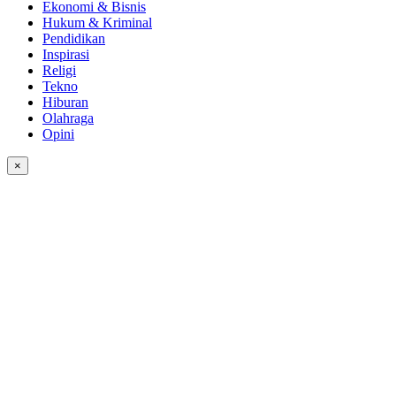
Ekonomi & Bisnis
Hukum & Kriminal
Pendidikan
Inspirasi
Religi
Tekno
Hiburan
Olahraga
Opini
×