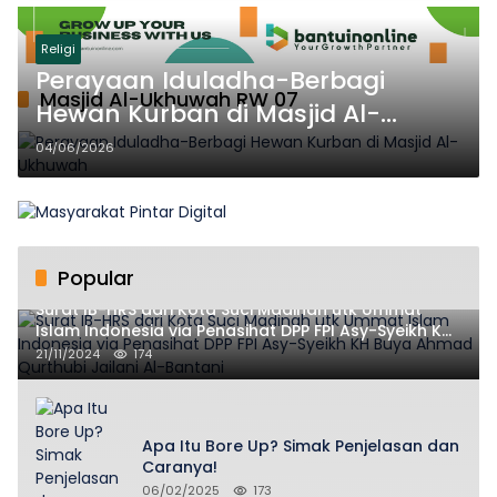
Religi
Perayaan Iduladha-Berbagi
Masjid Al-Ukhuwah RW 07
Hewan Kurban di Masjid Al-
Ukhuwah
04/06/2026
Popular
Surat IB-HRS dari Kota Suci Madinah utk Ummat
Islam Indonesia via Penasihat DPP FPI Asy-Syeikh KH
Buya Ahmad Qurthubi Jailani Al-Bantani
21/11/2024
174
Apa Itu Bore Up? Simak Penjelasan dan
Caranya!
06/02/2025
173