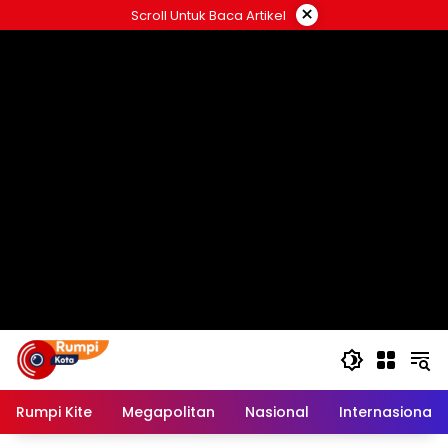
Langsung
×
Scroll Untuk Baca Artikel
ke
konten
Rumpi Kite
Megapolitan
Nasional
Internasional