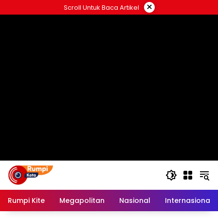
Langsung
×
Scroll Untuk Baca Artikel
ke
konten
Rumpi Kite
Megapolitan
Nasional
Internasional