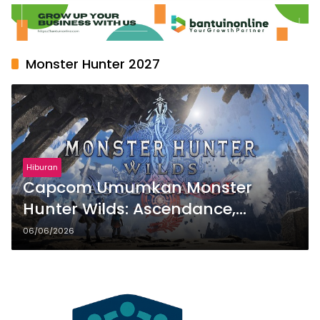
Monster Hunter 2027
Hiburan
Capcom Umumkan Monster
Hunter Wilds: Ascendance,
Hadirkan Wilayah Langit dan
06/06/2026
Ancaman Baru pada 2027