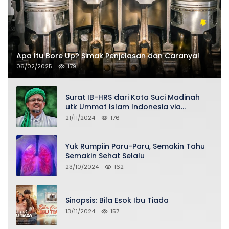
Apa Itu Bore Up? Simak Penjelasan dan Caranya!
06/02/2025
179
Surat IB-HRS dari Kota Suci Madinah
utk Ummat Islam Indonesia via
Penasihat DPP FPI Asy-Syeikh KH Buya
21/11/2024
176
Ahmad Qurthubi Jailani Al-Bantani
Yuk Rumpiin Paru-Paru, Semakin Tahu
Semakin Sehat Selalu
23/10/2024
162
Sinopsis: Bila Esok Ibu Tiada
13/11/2024
157