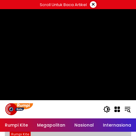
Langsung
×
Scroll Untuk Baca Artikel
ke
konten
Rumpi Kite
Megapolitan
Nasional
Internasional
Rumpi Kite