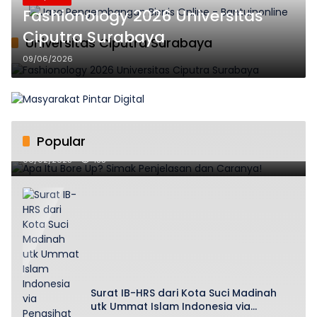
Fashionology 2026 Universitas
Ciputra Surabaya
Universitas Ciputra Surabaya
09/06/2026
Popular
Apa Itu Bore Up? Simak Penjelasan dan Caranya!
06/02/2025
185
Surat IB-HRS dari Kota Suci Madinah
utk Ummat Islam Indonesia via