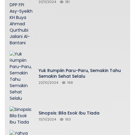
Penasihat DPP FPI Asy-Syeikh KH Buya
21/11/2024
181
Ahmad Qurthubi Jailani Al-Bantani
Yuk Rumpiin Paru-Paru, Semakin Tahu
Semakin Sehat Selalu
23/10/2024
168
Sinopsis: Bila Esok Ibu Tiada
13/11/2024
163