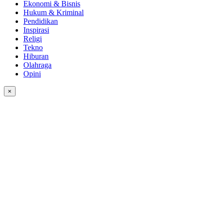
Ekonomi & Bisnis
Hukum & Kriminal
Pendidikan
Inspirasi
Religi
Tekno
Hiburan
Olahraga
Opini
×