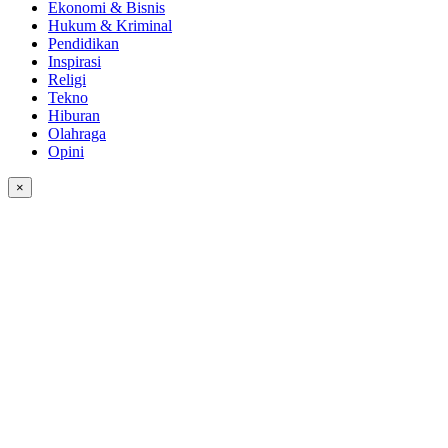
Ekonomi & Bisnis
Hukum & Kriminal
Pendidikan
Inspirasi
Religi
Tekno
Hiburan
Olahraga
Opini
×