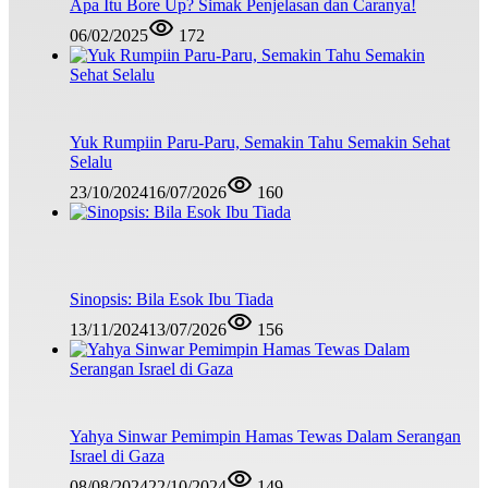
Apa Itu Bore Up? Simak Penjelasan dan Caranya!
06/02/2025
172
Yuk Rumpiin Paru-Paru, Semakin Tahu Semakin Sehat
Selalu
23/10/2024
16/07/2026
160
Sinopsis: Bila Esok Ibu Tiada
13/11/2024
13/07/2026
156
Yahya Sinwar Pemimpin Hamas Tewas Dalam Serangan
Israel di Gaza
08/08/2024
22/10/2024
149