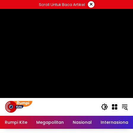
Langsung
×
Scroll Untuk Baca Artikel
ke
konten
Rumpi Kite
Megapolitan
Nasional
Internasional