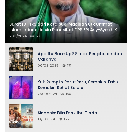
Surat IB-HRS dari Kota Suci Madinah utk Ummat
Islam Indonesia via Penasihat DPP FPI Asy-Syeikh KH
Buya Ahmad Qurthubi Jailani Al-Bantani
21/11/2024
172
Apa Itu Bore Up? Simak Penjelasan dan
Caranya!
06/02/2025
171
Yuk Rumpiin Paru-Paru, Semakin Tahu
Semakin Sehat Selalu
23/10/2024
158
Sinopsis: Bila Esok Ibu Tiada
13/11/2024
155