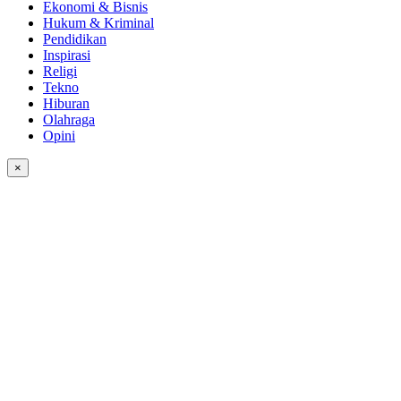
Ekonomi & Bisnis
Hukum & Kriminal
Pendidikan
Inspirasi
Religi
Tekno
Hiburan
Olahraga
Opini
×