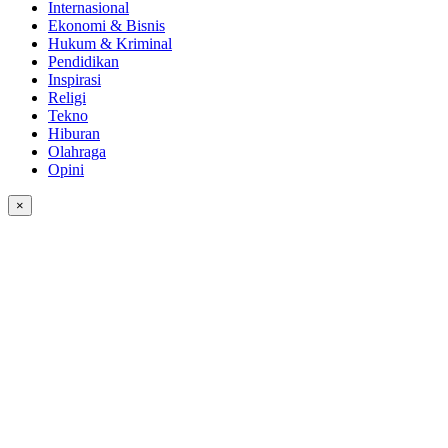
Internasional
Ekonomi & Bisnis
Hukum & Kriminal
Pendidikan
Inspirasi
Religi
Tekno
Hiburan
Olahraga
Opini
×