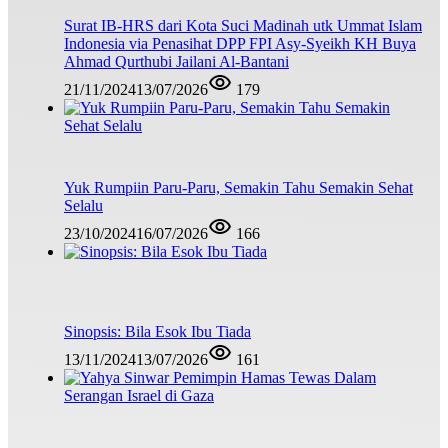
Surat IB-HRS dari Kota Suci Madinah utk Ummat Islam
Indonesia via Penasihat DPP FPI Asy-Syeikh KH Buya
Ahmad Qurthubi Jailani Al-Bantani
21/11/2024
13/07/2026
179
Yuk Rumpiin Paru-Paru, Semakin Tahu Semakin Sehat
Selalu
23/10/2024
16/07/2026
166
Sinopsis: Bila Esok Ibu Tiada
13/11/2024
13/07/2026
161