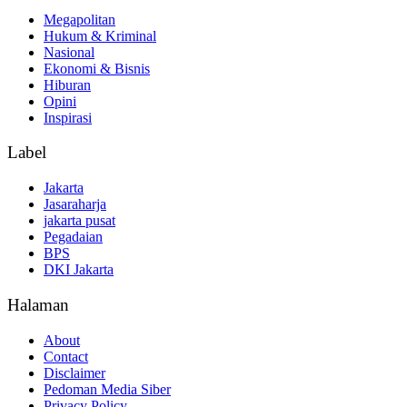
Megapolitan
Hukum & Kriminal
Nasional
Ekonomi & Bisnis
Hiburan
Opini
Inspirasi
Label
Jakarta
Jasaraharja
jakarta pusat
Pegadaian
BPS
DKI Jakarta
Halaman
About
Contact
Disclaimer
Pedoman Media Siber
Privacy Policy