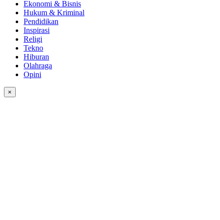
Ekonomi & Bisnis
Hukum & Kriminal
Pendidikan
Inspirasi
Religi
Tekno
Hiburan
Olahraga
Opini
×