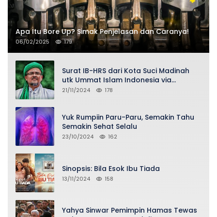
Apa Itu Bore Up? Simak Penjelasan dan Caranya!
06/02/2025
179
Surat IB-HRS dari Kota Suci Madinah
utk Ummat Islam Indonesia via
Penasihat DPP FPI Asy-Syeikh KH Buya
21/11/2024
178
Ahmad Qurthubi Jailani Al-Bantani
Yuk Rumpiin Paru-Paru, Semakin Tahu
Semakin Sehat Selalu
23/10/2024
162
Sinopsis: Bila Esok Ibu Tiada
13/11/2024
158
Yahya Sinwar Pemimpin Hamas Tewas