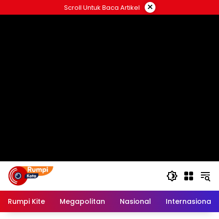
Langsung
×
Scroll Untuk Baca Artikel
ke
konten
Rumpi Kite
Megapolitan
Nasional
Internasional