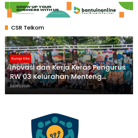
CSR Telkom
Rumpi Kite
Inovasi dan Kerja Keras Pengurus
RW 03 Kelurahan Menteng
Menghasilkan Kesejahteraan
02/01/2025
Warga