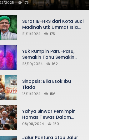
02/2025
175
Surat IB-HRS dari Kota Suci
Madinah utk Ummat Islam
Indonesia via Penasihat
21/11/2024
175
DPP FPI Asy-Syeikh KH Buya
Ahmad Qurthubi Jailani Al-
Bantani
Yuk Rumpiin Paru-Paru,
Semakin Tahu Semakin
Sehat Selalu
23/10/2024
162
Sinopsis: Bila Esok Ibu
Tiada
13/11/2024
156
Yahya Sinwar Pemimpin
Hamas Tewas Dalam
Serangan Israel di Gaza
08/08/2024
150
Jalur Pantura atau Jalur