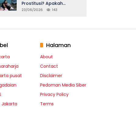
Prostitusi? Apakah
Seidentik itu?
23/06/2026
143
bel
Halaman
karta
About
saraharja
Contact
karta pusat
Disclaimer
gadaian
Pedoman Media Siber
S
Privacy Policy
I Jakarta
Terms