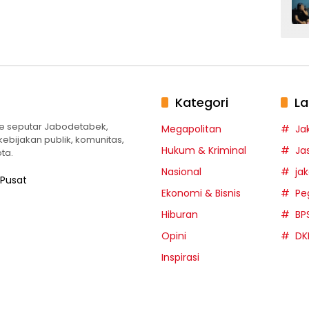
Kategori
La
te seputar Jabodetabek,
Megapolitan
Ja
 kebijakan publik, komunitas,
Hukum & Kriminal
Ja
ta.
Nasional
ja
 Pusat
Ekonomi & Bisnis
Pe
Hiburan
BP
Opini
DK
Inspirasi