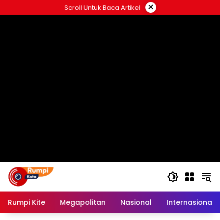
Langsung
×
Scroll Untuk Baca Artikel
ke
konten
Rumpi Kite
Megapolitan
Nasional
Internasional