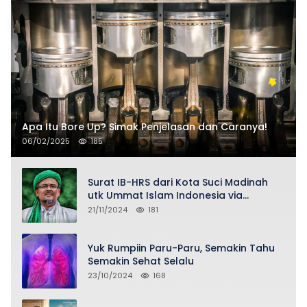
Apa Itu Bore Up? Simak Penjelasan dan Caranya!
06/02/2025
185
Surat IB-HRS dari Kota Suci Madinah
utk Ummat Islam Indonesia via
Penasihat DPP FPI Asy-Syeikh KH Buya
21/11/2024
181
Ahmad Qurthubi Jailani Al-Bantani
Yuk Rumpiin Paru-Paru, Semakin Tahu
Semakin Sehat Selalu
23/10/2024
168