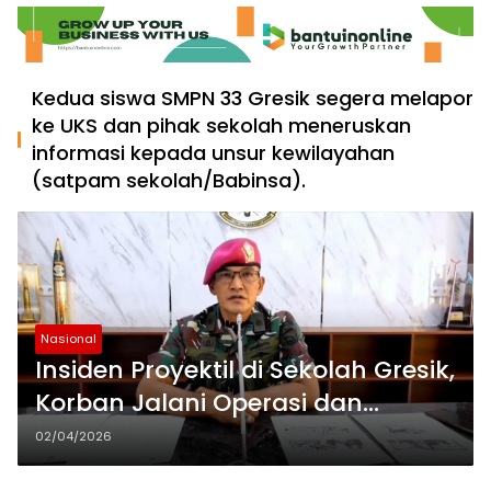
Kedua siswa SMPN 33 Gresik segera melapor
ke UKS dan pihak sekolah meneruskan
informasi kepada unsur kewilayahan
(satpam sekolah/Babinsa).
Nasional
Insiden Proyektil di Sekolah Gresik,
Korban Jalani Operasi dan
Tempuh Jalan Damai
02/04/2026