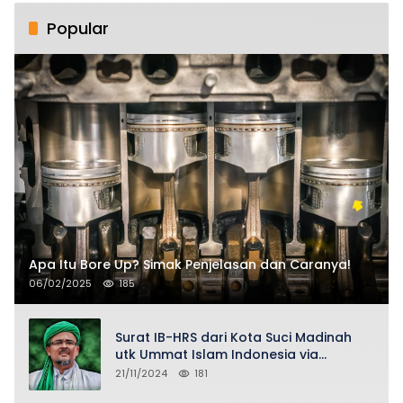
Popular
Apa Itu Bore Up? Simak Penjelasan dan Caranya!
06/02/2025
185
Surat IB-HRS dari Kota Suci Madinah
utk Ummat Islam Indonesia via
Penasihat DPP FPI Asy-Syeikh KH Buya
21/11/2024
181
Ahmad Qurthubi Jailani Al-Bantani