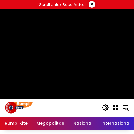
Langsung
×
Scroll Untuk Baca Artikel
ke
konten
Rumpi Kite
Megapolitan
Nasional
Internasional