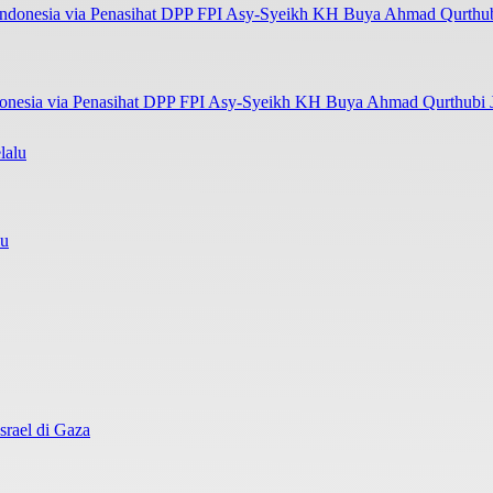
onesia via Penasihat DPP FPI Asy-Syeikh KH Buya Ahmad Qurthubi Ja
lu