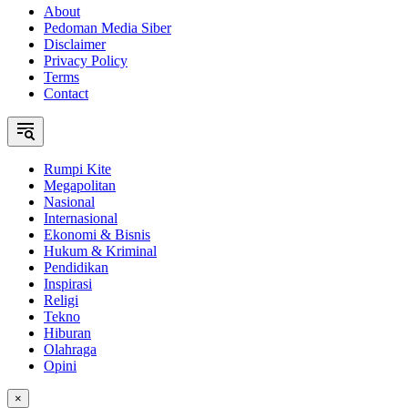
About
Pedoman Media Siber
Disclaimer
Privacy Policy
Terms
Contact
Rumpi Kite
Megapolitan
Nasional
Internasional
Ekonomi & Bisnis
Hukum & Kriminal
Pendidikan
Inspirasi
Religi
Tekno
Hiburan
Olahraga
Opini
×