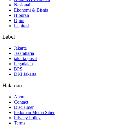
Nasional
Ekonomi & Bisnis
Hiburan
Opini
Inspirasi
Label
Jakarta
Jasaraharja
jakarta pusat
Pegadaian
BPS
DKI Jakarta
Halaman
About
Contact
Disclaimer
Pedoman Media Siber
Privacy Policy
Terms