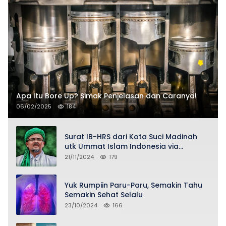
Apa Itu Bore Up? Simak Penjelasan dan Caranya!
06/02/2025
184
Surat IB-HRS dari Kota Suci Madinah
utk Ummat Islam Indonesia via
Penasihat DPP FPI Asy-Syeikh KH Buya
21/11/2024
179
Ahmad Qurthubi Jailani Al-Bantani
Yuk Rumpiin Paru-Paru, Semakin Tahu
Semakin Sehat Selalu
23/10/2024
166