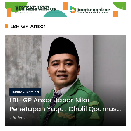
LBH GP Ansor
Hukum & Kriminal
LBH GP Ansor Jabar Nilai
Penetapan Yaqut Cholil Qoumas
Tersangka Kuota Haji Keliru
21/01/2026
Secara Hukum