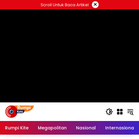
Langsung
×
Scroll Untuk Baca Artikel
ke
konten
Rumpi Kite
Megapolitan
Nasional
Internasional