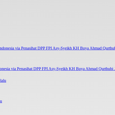
onesia via Penasihat DPP FPI Asy-Syeikh KH Buya Ahmad Qurthubi Ja
lu