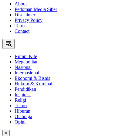
About
Pedoman Media Siber
Disclaimer
Privacy Policy
Terms
Contact
Rumpi Kite
Megapolitan
Nasional
Internasional
Ekonomi & Bisnis
Hukum & Kriminal
Pendidikan
Inspirasi
Religi
Tekno
Hiburan
Olahraga
Opini
×