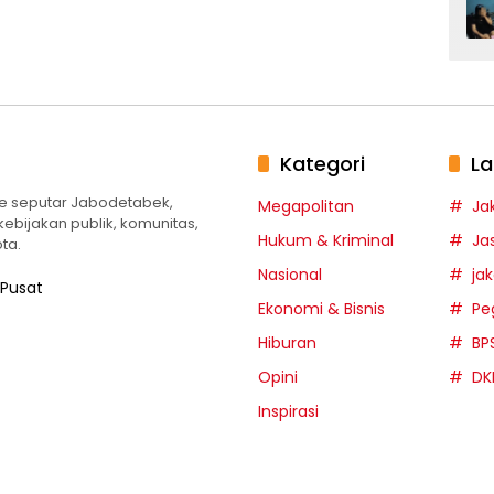
Kategori
La
te seputar Jabodetabek,
Megapolitan
Ja
 kebijakan publik, komunitas,
Hukum & Kriminal
Ja
ta.
Nasional
ja
 Pusat
Ekonomi & Bisnis
Pe
Hiburan
BP
Opini
DK
Inspirasi