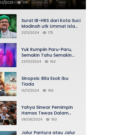
02/2025
175
Surat IB-HRS dari Kota Suci
Madinah utk Ummat Islam
Indonesia via Penasihat
21/11/2024
175
DPP FPI Asy-Syeikh KH Buya
Ahmad Qurthubi Jailani Al-
Bantani
Yuk Rumpiin Paru-Paru,
Semakin Tahu Semakin
Sehat Selalu
23/10/2024
162
Sinopsis: Bila Esok Ibu
Tiada
13/11/2024
156
Yahya Sinwar Pemimpin
Hamas Tewas Dalam
Serangan Israel di Gaza
08/08/2024
150
Jalur Pantura atau Jalur