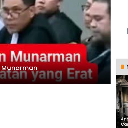
n Munarman
Apa
Ca