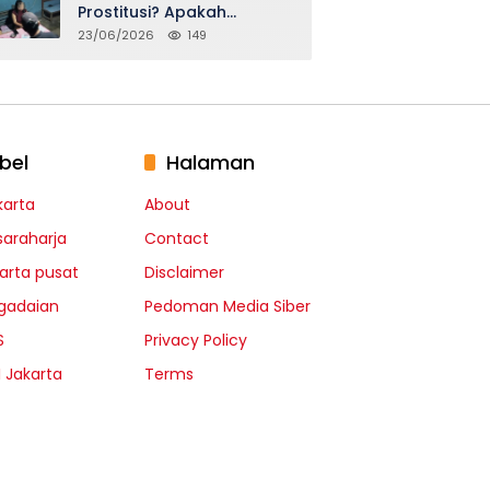
Prostitusi? Apakah
Seidentik itu?
23/06/2026
149
bel
Halaman
karta
About
saraharja
Contact
karta pusat
Disclaimer
gadaian
Pedoman Media Siber
S
Privacy Policy
I Jakarta
Terms