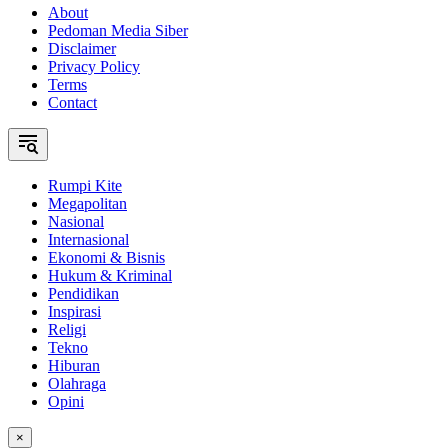
About
Pedoman Media Siber
Disclaimer
Privacy Policy
Terms
Contact
Rumpi Kite
Megapolitan
Nasional
Internasional
Ekonomi & Bisnis
Hukum & Kriminal
Pendidikan
Inspirasi
Religi
Tekno
Hiburan
Olahraga
Opini
×