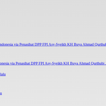
onesia via Penasihat DPP FPI Asy-Syeikh KH Buya Ahmad Qurthubi Ja
lu