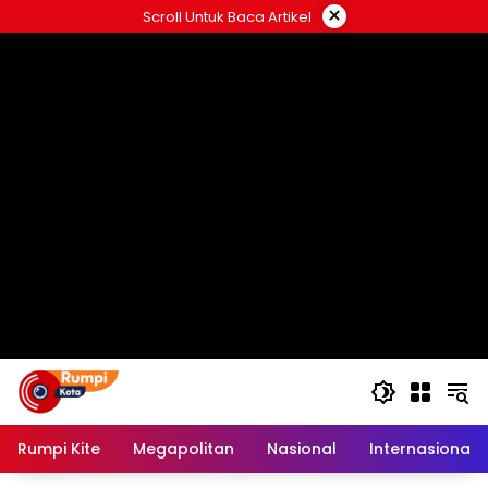
Langsung
×
Scroll Untuk Baca Artikel
ke
konten
Rumpi Kite
Megapolitan
Nasional
Internasional