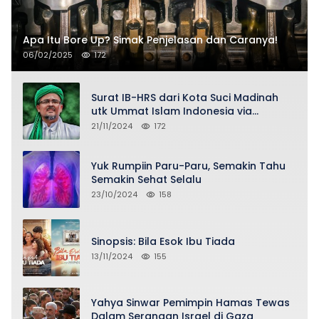
Apa Itu Bore Up? Simak Penjelasan dan Caranya!
06/02/2025
172
Surat IB-HRS dari Kota Suci Madinah
utk Ummat Islam Indonesia via
Penasihat DPP FPI Asy-Syeikh KH Buya
21/11/2024
172
Ahmad Qurthubi Jailani Al-Bantani
Yuk Rumpiin Paru-Paru, Semakin Tahu
Semakin Sehat Selalu
23/10/2024
158
Sinopsis: Bila Esok Ibu Tiada
13/11/2024
155
Yahya Sinwar Pemimpin Hamas Tewas
Dalam Serangan Israel di Gaza